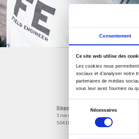
Consentement
Ce site web utilise des cook
Les cookies nous permettent d
sociaux et d'analyser notre t
partenaires de médias sociaux
vous leur avez fournies ou qu'
Sélection
Siège :
Nécessaires
du
1 rue du Moulin de Haut
consentement
50410 Percy-En-Normandie