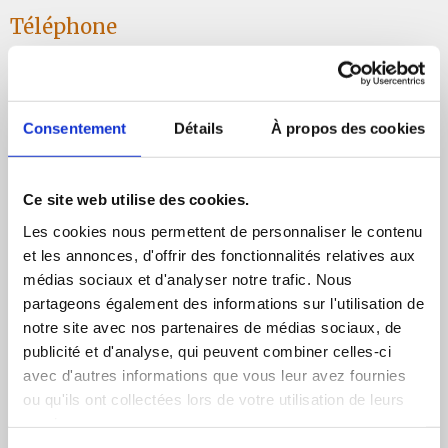
Téléphone
+33 7 65 76 12 50
Localisation
Consentement
Détails
À propos des cookies
1 rue du Moulin de Haut
50410 Percy-En-Normandie
Ce site web utilise des cookies.
Les cookies nous permettent de personnaliser le contenu
et les annonces, d'offrir des fonctionnalités relatives aux
médias sociaux et d'analyser notre trafic. Nous
partageons également des informations sur l'utilisation de
notre site avec nos partenaires de médias sociaux, de
publicité et d'analyse, qui peuvent combiner celles-ci
avec d'autres informations que vous leur avez fournies
ou qu'ils ont collectées lors de votre utilisation de leurs
services.